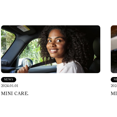
NEWS
N
2024.01.01
202
MINI CARE.
MI